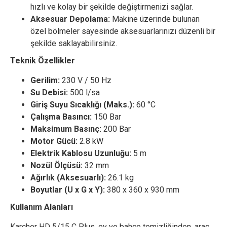
hızlı ve kolay bir şekilde değiştirmenizi sağlar.
Aksesuar Depolama:
Makine üzerinde bulunan
özel bölmeler sayesinde aksesuarlarınızı düzenli bir
şekilde saklayabilirsiniz.
Teknik Özellikler
Gerilim:
230 V / 50 Hz
Su Debisi:
500 l/sa
Giriş Suyu Sıcaklığı (Maks.):
60 °C
Çalışma Basıncı:
150 Bar
Maksimum Basınç:
200 Bar
Motor Gücü:
2.8 kW
Elektrik Kablosu Uzunluğu:
5 m
Nozül Ölçüsü:
32 mm
Ağırlık (Aksesuarlı):
26.1 kg
Boyutlar (U x G x Y):
380 x 360 x 930 mm
Kullanım Alanları
Karcher HD 5/15 C Plus, ev ve bahçe temizliğinden, araç