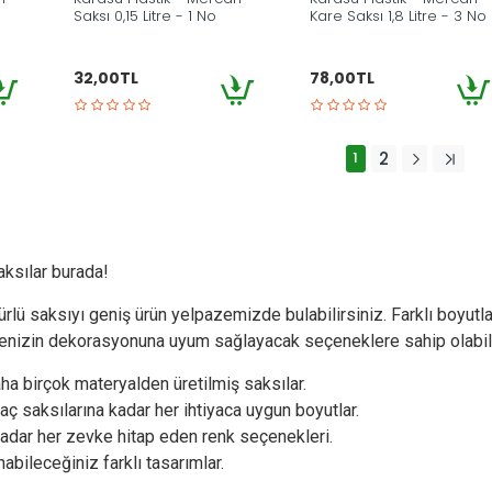
Saksı 0,15 Litre - 1 No
Kare Saksı 1,8 Litre - 3 No
32,00TL
78,00TL
1
2
aksılar burada!
r türlü saksıyı geniş ürün yelpazemizde bulabilirsiniz. Farklı boyu
ahçenizin dekorasyonuna uyum sağlayacak seçeneklere sahip olabili
ha birçok materyalden üretilmiş saksılar.
ç saksılarına kadar her ihtiyaca uygun boyutlar.
kadar her zevke hitap eden renk seçenekleri.
abileceğiniz farklı tasarımlar.