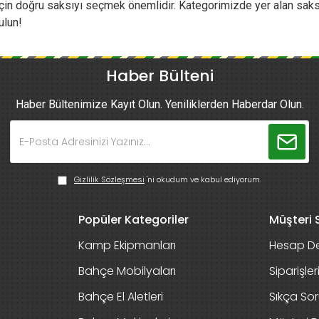
için doğru saksıyı seçmek önemlidir. Kategorimizde yer alan saksıla
ulun!
Haber Bülteni
Haber Bültenimize Kayıt Olun. Yeniliklerden Haberdar Olun.
Gizlilik Sözleşmesi
'ni okudum ve kabul ediyorum.
Popüler Kategoriler
Müşteri S
Kamp Ekipmanları
Hesap De
Bahçe Mobilyaları
Siparişle
Bahçe El Aletleri
Sıkça Sor