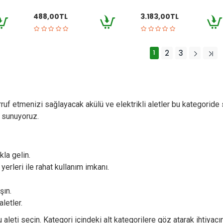
488,00TL
3.183,00TL
1
2
3
uf etmenizi sağlayacak akülü ve elektrikli aletler bu kategoride 
i sunuyoruz.
la gelin.
erleri ile rahat kullanım imkanı.
şın.
letler.
 aleti seçin. Kategori içindeki alt kategorilere göz atarak ihtiyacı