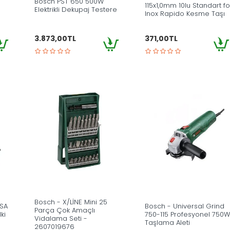
Bosch PST 650 500W
115x1,0mm 10lu Standart fo
Elektrikli Dekupaj Testere
Inox Rapido Kesme Taşı
3.873,00TL
371,00TL
Bosch - X/LİNE Mini 25
PSA
Bosch - Universal Grind
Parça Çok Amaçlı
lki
750-115 Profesyonel 750W
Vidalama Seti -
Taşlama Aleti
2607019676