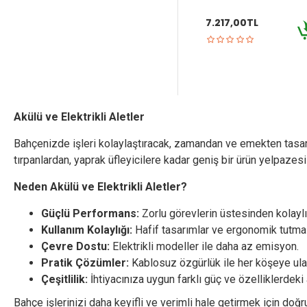
7.217,00TL
Akülü ve Elektrikli Aletler
Bahçenizde işleri kolaylaştıracak, zamandan ve emekten tasarr
tırpanlardan, yaprak üfleyicilere kadar geniş bir ürün yelpazes
Neden Akülü ve Elektrikli Aletler?
Güçlü Performans:
Zorlu görevlerin üstesinden kolaylık
Kullanım Kolaylığı:
Hafif tasarımlar ve ergonomik tutma y
Çevre Dostu:
Elektrikli modeller ile daha az emisyon.
Pratik Çözümler:
Kablosuz özgürlük ile her köşeye ula
Çeşitlilik:
İhtiyacınıza uygun farklı güç ve özelliklerdeki a
Bahçe işlerinizi daha keyifli ve verimli hale getirmek için doğru