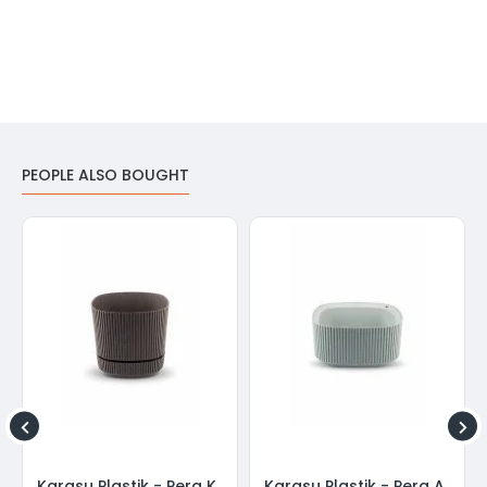
PEOPLE ALSO BOUGHT
Karasu Plastik - Pera Kare Saksı 1,2 Litre - 2 No
Karasu Plastik - Pera Aranjman Saksı 1,8 Litre - 2 No