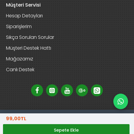
Müşteri Servisi
Hesap Detayları
Siparişlerim
Sıkça Sorulan Sorular
Müşteri Destek Hattı
Mağazamız
Canlı Destek
99,00TL
Copyright © 2025, D-Garden Market, Tüm Hakları Saklıdır
Sepete Ekle