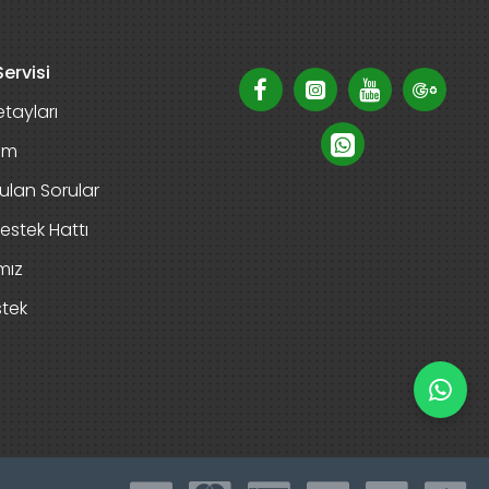
ervisi
tayları
rim
ulan Sorular
estek Hattı
mız
stek