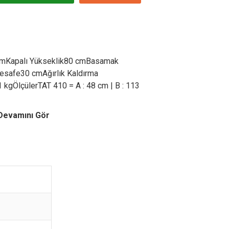
yumKapalı Yükseklik80 cmBasamak
esafe30 cmAğırlık Kaldırma
 kgÖlçülerTAT 410 = A : 48 cm | B : 113
Devamını Gör