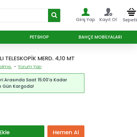
Giriş Yap
Kayıt Ol
Sepet
PETSHOP
BAHÇE MOBILYALARI
I TELESKOPİK MERD. 4,10 MT
ılmış.
-
Yorum Yap
ri Arasında Saat 15:00'a Kadar
ynı Gün Kargoda!
Ekle
Hemen Al