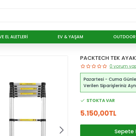
E EL ALETLERI
EV & YAŞAM
OUTDOOR
PACKTECH TEK AYAKL
0 yorum yap
Pazartesi - Cuma Günle
Verilen Siparişleriniz A
STOKTA VAR
5.150,00TL
Sepete 