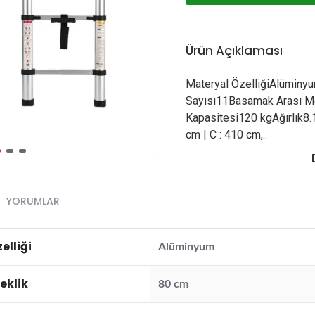
Ürün Açıklaması
Materyal ÖzelliğiAlümin
Sayısı11Basamak Arası M
Kapasitesi120 kgAğırlık8.1
cm | C : 410 cm,..
YORUMLAR
elliği
Alüminyum
eklik
80 cm