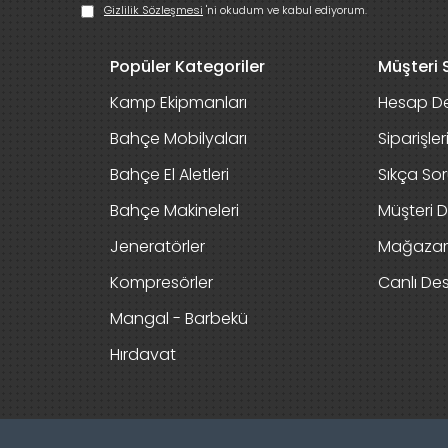
Gizlilik Sözleşmesi
'ni okudum ve kabul ediyorum.
Popüler Kategoriler
Müşteri S
Kamp Ekipmanları
Hesap De
Bahçe Mobilyaları
Siparişle
Bahçe El Aletleri
Sıkça Sor
Bahçe Makineleri
Müşteri D
Jeneratörler
Mağaza
Kompresörler
Canlı De
Mangal - Barbekü
Hırdavat