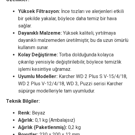
Yüksek Filtrasyon:
İnce tozları ve alerjenleri etkili
bir şekilde yakalar, böylece daha temiz bir hava
sağlar.
Dayanıklı Malzeme:
Yüksek kaliteli, yırtılmaya
dayanıklı malzemeden üretilmiştir, bu da uzun ömürlü
kullanım sunar.
Kolay Değiştirme:
Torba dolduğunda kolayca
çıkarılıp yenisiyle değiştirilebilir, böylece temizlik
işlemi kesintiye uğramaz.
Uyumlu Modeller:
Karcher WD 2 Plus S V-15/4/18,
WD 2 Plus V-12/4/18, WD 3, Puzzi serisi Karcher
süpürge modelleriyle tam uyumludur.
Teknik Bilgiler:
Renk:
Beyaz
Ağırlık:
0,1 kg (Ambalajsız)
Ağırlık (Paketlenmiş):
0,2 kg
Boyutlar:
230 x 200 x 12 mm