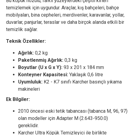
Bu köpük nozulu, farklı yüzeylerdeki çeşitli kirleri
temizlemek için uygundur. Araçlar, kış bahçeleri, bahçe
mobilyaları, bina cepheleri, merdivenler, karavanlar, yollar,
duvarlar, panjurlar, teraslar ve daha birçok alanda etkili bir
temizlik sağlar.
Teknik Özellikler:
Ağırlık:
0,2 kg
Paketlenmiş Ağırlık:
0,3 kg
Boyutlar (U x G x Y):
93 x 201 x 184 mm
Konteyner Kapasitesi:
Yaklaşık 0,6 litre
Uyumluluk:
K2 - K7 sınıfı Karcher basınçlı yıkama
makineleri
Ek Bilgiler:
2010 öncesi eski tetik tabancası (tabanca M, 96, 97)
olan modeller için Adapter M (2.643-950.0)
gereklidir.
Karcher Ultra Köpük Temizleyici ile birlikte