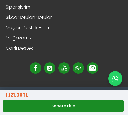
Siparişlerim
Sıkça Sorulan Sorular
Müşteri Destek Hattı
Mağazamız
Canlı Destek
1.121,00TL
Copyright © 2025, D-Garden Market, Tüm Hakları Saklıdır
Sepete Ekle