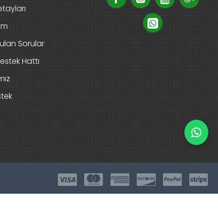
tayları
rim
ulan Sorular
estek Hattı
mız
stek