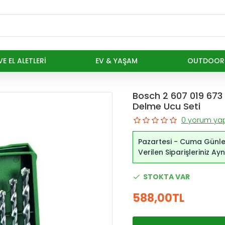
E EL ALETLERI
EV & YAŞAM
OUTDOOR
Bosch 2 607 019 673
Delme Ucu Seti
0 yorum yap
Pazartesi - Cuma Günle
Verilen Siparişleriniz A
STOKTA VAR
588,00TL