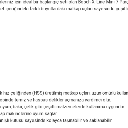
eriniz için ideal bir başlangıç seti olan Bosch X-Line Mini 7 Par
t içeriğindeki farklı boyutlardaki matkap uçları sayesinde çeşitl
 hız çeliğinden (HSS) üretilmiş matkap uçları, uzun ömürlü kull
esinde temiz ve hassas delikler açmanıza yardımcı olur.
nyum, bakır, çelik gibi çeşitli malzemelerde kullanıma uygundur.
ap makinelerine uyum sağlar.
nışlı kutusu sayesinde kolayca taşınabilir ve saklanabilir.