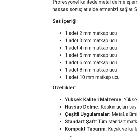
Profesyonel kalitede metal delme işleml
hassas sonuçlar elde etmenizi sağlar. Se
Set İçeriği:
1 adet 2 mm matkap ucu
1 adet 3 mm matkap ucu
1 adet 4 mm matkap ucu
1 adet 5 mm matkap ucu
1 adet 6 mm matkap ucu
1 adet 8 mm matkap ucu
1 adet 10 mm matkap ucu
Özellikler:
Yüksek Kaliteli Malzeme:
Yüksek
Hassas Delme:
Keskin uçları say
Çeşitli Uygulamalar:
Metal, alümi
Standart Şaft:
Tüm standart matk
Kompakt Tasarım:
Küçük ve kulla