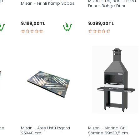
mp
Mizan - Taşınabilir Pizza
Mizan - Fırınlı Kamp Sobası
Fırını - Bahçe Fırını
9.199,00TL
9.099,00TL
ine
Mizan - Ateş Üstü Izgara
Mizan - Marina Grill
25X40 cm
Şömine 59x38,5 cm