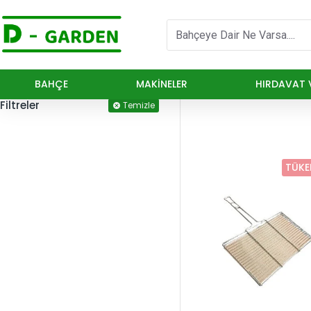
BAHÇE
MAKINELER
HIRDAVAT V
Filtreler
Temizle
TÜKE