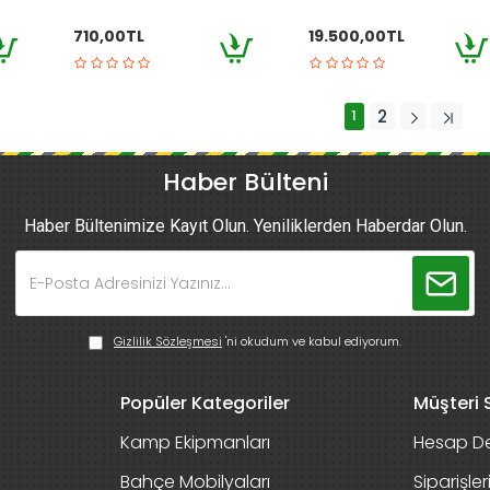
710,00TL
19.500,00TL
1
2
Haber Bülteni
Haber Bültenimize Kayıt Olun. Yeniliklerden Haberdar Olun.
Gizlilik Sözleşmesi
'ni okudum ve kabul ediyorum.
Popüler Kategoriler
Müşteri S
Kamp Ekipmanları
Hesap De
Bahçe Mobilyaları
Siparişle