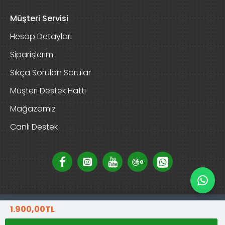
Müşteri Servisi
Hesap Detayları
Siparişlerim
Sıkça Sorulan Sorular
Müşteri Destek Hattı
Mağazamız
Canlı Destek
1.900,00TL
Copyright © 2025, D-Garden Market, Tüm Hakları Saklıdır