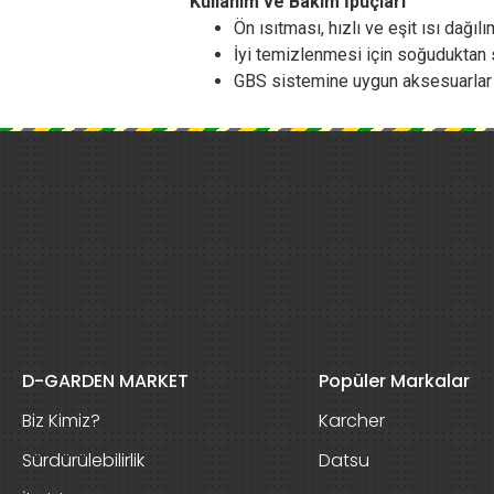
Kullanım ve Bakım İpuçları
Ön ısıtması, hızlı ve eşit ısı dağılım
İyi temizlenmesi için soğuduktan 
GBS sistemine uygun aksesuarlar i
D-GARDEN MARKET
Popüler Markalar
Biz Kimiz?
Karcher
Sürdürülebilirlik
Datsu