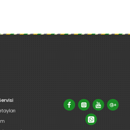
ervisi
tayları
rim