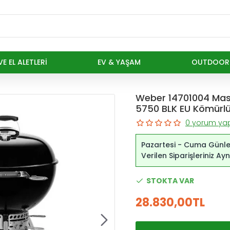
E EL ALETLERI
EV & YAŞAM
OUTDOOR
Weber 14701004 Mas
5750 BLK EU Kömürl
0 yorum yap
Pazartesi - Cuma Günle
Verilen Siparişleriniz A
STOKTA VAR
28.830,00TL