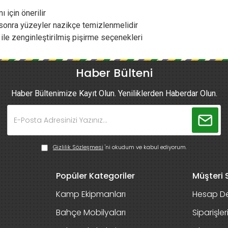
ı için önerilir
sonra yüzeyler nazikçe temizlenmelidir
le zenginleştirilmiş pişirme seçenekleri
Haber Bülteni
Haber Bültenimize Kayıt Olun. Yeniliklerden Haberdar Olun.
Gizlilik Sözleşmesi
'ni okudum ve kabul ediyorum.
Popüler Kategoriler
Müşteri S
Kamp Ekipmanları
Hesap De
Bahçe Mobilyaları
Siparişle