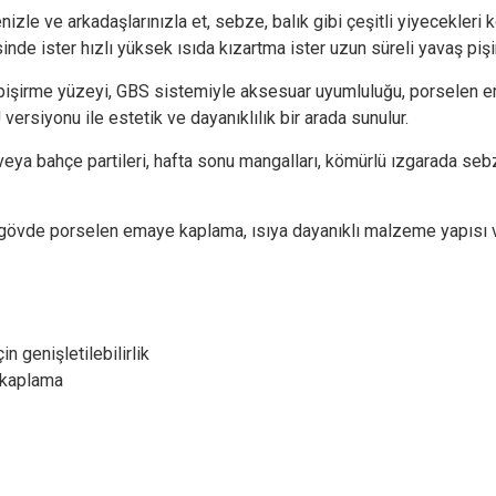
lenizle ve arkadaşlarınızla et, sebze, balık gibi çeşitli yiyecekleri
inde ister hızlı yüksek ısıda kızartma ister uzun süreli yavaş pişi
i pişirme yüzeyi, GBS sistemiyle aksesuar uyumluluğu, porselen
ersiyonu ile estetik ve dayanıklılık bir arada sunulur.
veya bahçe partileri, hafta sonu mangalları, kömürlü ızgarada sebz
ve gövde porselen emaye kaplama, ısıya dayanıklı malzeme yapısı v
n genişletilebilirlik
 kaplama