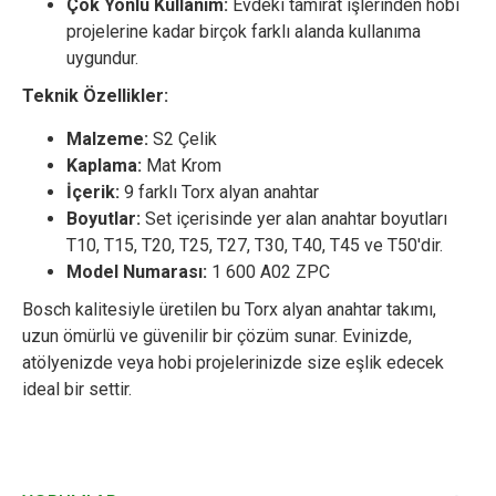
Çok Yönlü Kullanım:
Evdeki tamirat işlerinden hobi
projelerine kadar birçok farklı alanda kullanıma
uygundur.
Teknik Özellikler:
Malzeme:
S2 Çelik
Kaplama:
Mat Krom
İçerik:
9 farklı Torx alyan anahtar
Boyutlar:
Set içerisinde yer alan anahtar boyutları
T10, T15, T20, T25, T27, T30, T40, T45 ve T50'dir.
Model Numarası:
1 600 A02 ZPC
Bosch kalitesiyle üretilen bu Torx alyan anahtar takımı,
uzun ömürlü ve güvenilir bir çözüm sunar. Evinizde,
atölyenizde veya hobi projelerinizde size eşlik edecek
ideal bir settir.