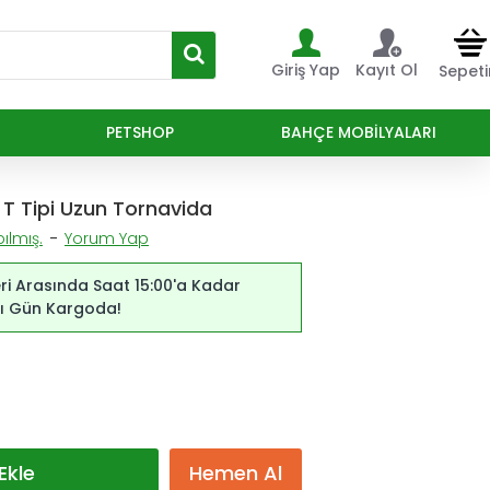
Giriş Yap
Kayıt Ol
Sepet
PETSHOP
BAHÇE MOBILYALARI
 T Tipi Uzun Tornavida
ılmış.
-
Yorum Yap
ri Arasında Saat 15:00'a Kadar
ynı Gün Kargoda!
Ekle
Hemen Al