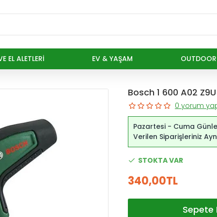
E EL ALETLERI
EV & YAŞAM
OUTDOOR
Bosch 1 600 A02 Z9U
0 yorum yap
Pazartesi - Cuma Günle
Verilen Siparişleriniz A
STOKTA VAR
340,00TL
Sepete 