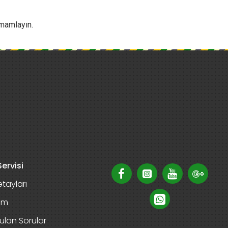
amamlayın.
ervisi
tayları
rim
ulan Sorular