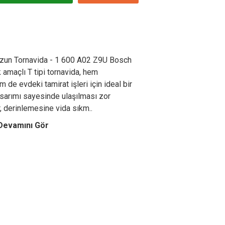
Uzun Tornavida - 1 600 A02 Z9U Bosch
k amaçlı T tipi tornavida, hem
m de evdeki tamirat işleri için ideal bir
asarımı sayesinde ulaşılması zor
r, derinlemesine vida sıkm..
Devamını Gör