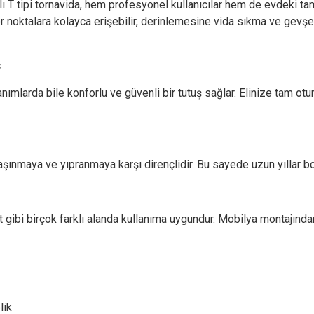
 T tipi tornavida, hem profesyonel kullanıcılar hem de evdeki tamir
 noktalara kolayca erişebilir, derinlemesine vida sıkma ve gevşet
ş
lanımlarda bile konforlu ve güvenli bir tutuş sağlar. Elinize tam ot
, aşınmaya ve yıpranmaya karşı dirençlidir. Bu sayede uzun yıllar b
 gibi birçok farklı alanda kullanıma uygundur. Mobilya montajında
lik