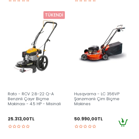
TÜKENDI
Rato - RCV 2.8-22 Q-A
Husqvarna - LC 356VP
Benzinli Çayır Biçme
Şanzımanlı Çim Biçme
Makinası - 4.5 HP - Misinali
Makines
25.313,00TL
50.990,00TL