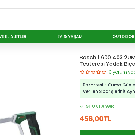
E EL ALETLERI
EV & YAŞAM
OUTDOOR
Bosch 1 600 A03 2UM
Testeresi Yedek Bıça
0 yorum yap
Pazartesi - Cuma Günle
Verilen Siparişleriniz A
STOKTA VAR
456,00TL