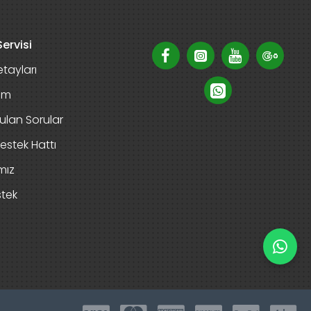
ervisi
tayları
rim
ulan Sorular
estek Hattı
mız
stek