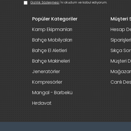
Gizlilik Sözleşmesi
'ni okudum ve kabul ediyorum.
Popüler Kategoriler
Müşteri S
Kamp Ekipmanları
Hesap De
Bahçe Mobilyaları
Siparişle
Bahçe El Aletleri
Sıkça Sor
Bahçe Makineleri
Müşteri D
Jeneratörler
Mağaza
Kompresörler
Canlı De
Mangal - Barbekü
Hırdavat