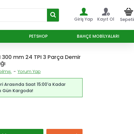
Giriş Yap
Kayıt Ol
Sepet
PETSHOP
BAHÇE MOBILYALARI
 300 mm 24 TPI 3 Parça Demir
ğı
ılmış.
-
Yorum Yap
ri Arasında Saat 15:00'a Kadar
ynı Gün Kargoda!