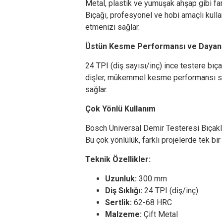
Metal, plastik ve yumuşak ahşap gibi f
Bıçağı, profesyonel ve hobi amaçlı kull
etmenizi sağlar.
Üstün Kesme Performansı ve Dayanık
24 TPI (diş sayısı/inç) ince testere bıç
dişler, mükemmel kesme performansı sunar
sağlar.
Çok Yönlü Kullanım
Bosch Universal Demir Testeresi Bıçakl
Bu çok yönlülük, farklı projelerde tek bir
Teknik Özellikler:
Uzunluk:
300 mm
Diş Sıklığı:
24 TPI (diş/inç)
Sertlik:
62-68 HRC
Malzeme:
Çift Metal