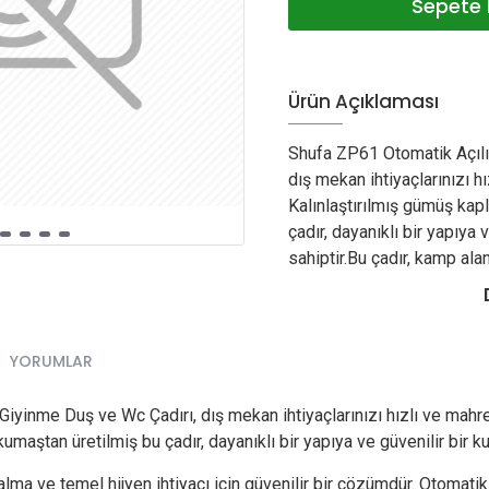
Sepete 
Ürün Açıklaması
Shufa ZP61 Otomatik Açılı
dış mekan ihtiyaçlarınızı 
Kalınlaştırılmış gümüş kap
çadır, dayanıklı bir yapıya
sahiptir.Bu çadır, kamp alan
YORUMLAR
iyinme Duş ve Wc Çadırı, dış mekan ihtiyaçlarınızı hızlı ve mah
umaştan üretilmiş bu çadır, dayanıklı bir yapıya ve güvenilir bir k
alma ve temel hijyen ihtiyacı için güvenilir bir çözümdür. Otoma