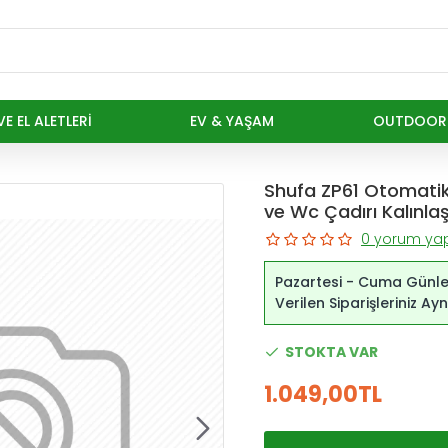
E EL ALETLERI
EV & YAŞAM
OUTDOOR
Shufa ZP61 Otomatik
ve Wc Çadırı Kalınlaş
0 yorum yap
Pazartesi - Cuma Günle
Verilen Siparişleriniz A
STOKTA VAR
1.049,00TL