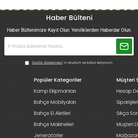
Haber Bülteni
Haber Bültenimize Kayıt Olun. Yeniliklerden Haberdar Olun.
Gizlilik Sözleşmesi
'ni okudum ve kabul ediyorum.
Popüler Kategoriler
Müşteri S
Kamp Ekipmanları
Hesap De
Bahçe Mobilyaları
Siparişle
Bahçe El Aletleri
Sıkça Sor
Bahçe Makineleri
Müşteri D
Jeneratörler
Mağaza