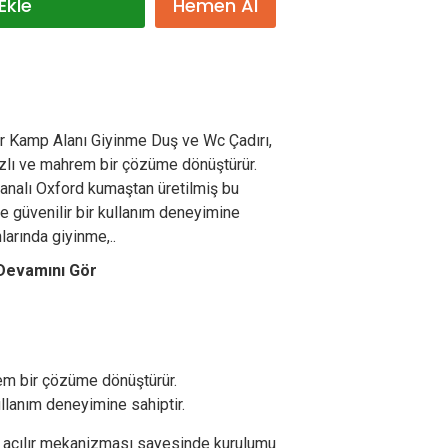
Ekle
Hemen Al
r Kamp Alanı Giyinme Duş ve Wc Çadırı,
hızlı ve mahrem bir çözüme dönüştürür.
lanalı Oxford kumaştan üretilmiş bu
 ve güvenilir bir kullanım deneyimine
larında giyinme,..
Devamını Gör
rem bir çözüme dönüştürür.
ullanım deneyimine sahiptir.
tik açılır mekanizması sayesinde kurulumu