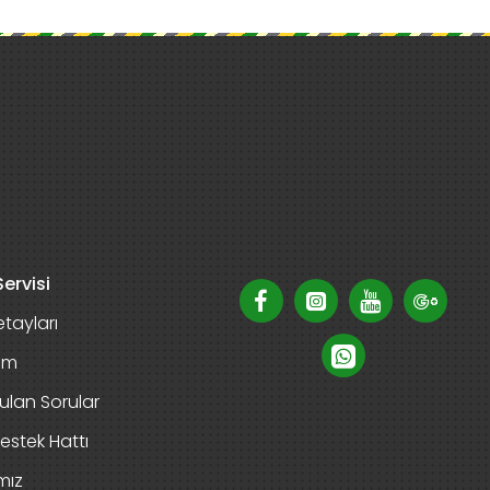
ervisi
tayları
rim
ulan Sorular
estek Hattı
mız