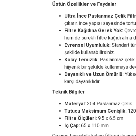
Üstün Özellikler ve Faydalar
Ultra İnce Paslanmaz Çelik Filt
çıkarır. İnce yapısı sayesinde tor
Filtre Kağıdına Gerek Yok:
Çevre 
hem de sürekli filtre kağıdı alma d
Evrensel Uyumluluk:
Standart tüm
şekilde kullanabilirsiniz.
Kolay Temizlik:
Paslanmaz çelik 
hijyenik bir şekilde kullanmaya de
Dayanıklı ve Uzun Ömürlü:
Yükse
karşı dayanıklıdır.
Teknik Bilgiler
Materyal:
304 Paslanmaz Çelik
Tutucu Maksimum Genişlik:
120
Filtre Ölçüleri:
9.5 x 6.5 cm
İç Çap:
65 x 110 mm
Orcamp taşınabilir kahve filtresi ile ner