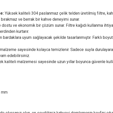
re:
Yüksek kaliteli 304 paslanmaz çelik telden üretilmiş filtre, ka
tu bırakmaz ve berrak bir kahve deneyimi sunar.
dostu ve ekonomik bir çözüm sunar. Filtre kağıdı kullanma ihtiya
erdinden kurtarır.
 bardaklara uyum sağlayacak şekilde tasarlanmıştır. Farklı boyutl
malzeme sayesinde kolayca temizlenir. Sadece suyla durulayara
vam edebilirsiniz.
k kaliteli malzemesi sayesinde uzun yıllar boyunca güvenle kulla
 mm
ede olursanız olun, en sevdiğiniz kahveyi demlemenin keyfini çıkar