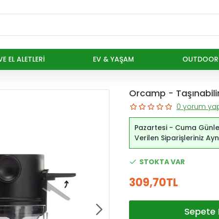
E EL ALETLERI
EV & YAŞAM
OUTDOOR
Orcamp - Taşınabilir
0 yorum yap
Pazartesi - Cuma Günle
Verilen Siparişleriniz A
STOKTA VAR
309,70TL
Sepete 