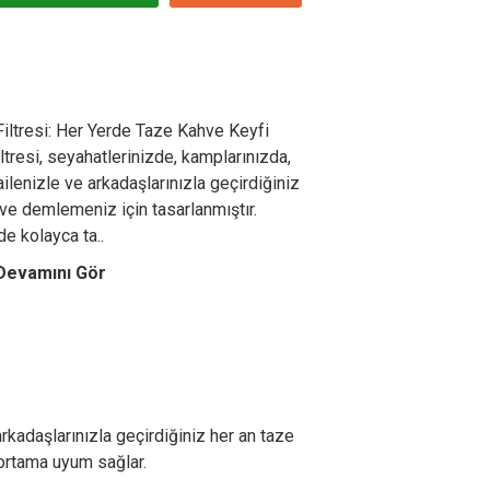
iltresi: Her Yerde Taze Kahve Keyfi
ltresi, seyahatlerinizde, kamplarınızda,
ailenizle ve arkadaşlarınızla geçirdiğiniz
hve demlemeniz için tasarlanmıştır.
e kolayca ta..
Devamını Gör
arkadaşlarınızla geçirdiğiniz her an taze
 ortama uyum sağlar.