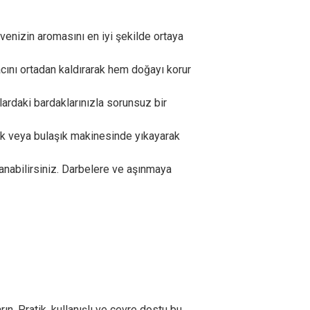
hvenizin aromasını en iyi şekilde ortaya
cını ortadan kaldırarak hem doğayı korur
ardaki bardaklarınızla sorunsuz bir
k veya bulaşık makinesinde yıkayarak
nabilirsiniz. Darbelere ve aşınmaya
ın. Pratik, kullanışlı ve çevre dostu bu