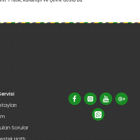
ervisi
tayları
rim
ulan Sorular
estek Hattı