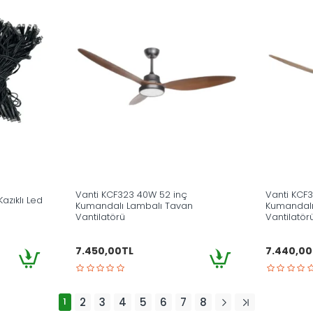
Vanti KCF323 40W 52 inç
Vanti KCF
azıklı Led
Kumandalı Lambalı Tavan
Kumandalı
Vantilatörü
Vantilatör
7.450,00TL
7.440,00
1
2
3
4
5
6
7
8