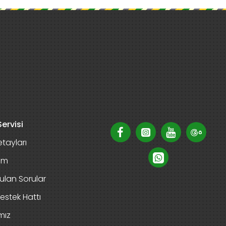
ervisi
tayları
rim
ulan Sorular
estek Hattı
mız