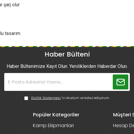
e şarj olur
u tasarım
Haber Bülteni
Haber Bültenimize Kayıt Olun. Yeniliklerden Haberdar Olun.
Gizlilik Sözleşmesi
'ni okudum ve kabul ediyorum.
Popüler Kategoriler
Müşteri S
Kamp Ekipmanları
Hesap De