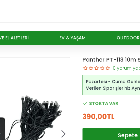
E EL ALETLERI
EV & YAŞAM
OUTDOOR
Panther PT-113 10m So
0 yorum yap
Pazartesi - Cuma Günle
Verilen Siparişleriniz A
STOKTA VAR
390,00TL
Sepete 