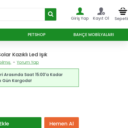
Giriş Yap
Kayıt Ol
Sepet
PETSHOP
BAHÇE MOBILYALARI
lar Kazıklı Led Işık
ılmış.
-
Yorum Yap
ri Arasında Saat 15:00'a Kadar
ynı Gün Kargoda!
Ekle
Hemen Al