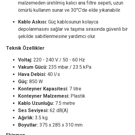
malzemeden üretilmiş kalıcı ana filtre sepeti, uzun
ömürlü kullanım sunar ve 30°C'de elde yıkanabilir.
Kablo Askısı:
Güç kablosunun kolayca
depolanmasını sağlar ve taşıma sırasında güvenli bir
şekilde sabitlenmesine yardımcı olur.
Teknik Özellikler
Voltaj:
220 - 240 V / 50 - 60 Hz
Vakum Gücü:
235 mbar / 23.5 kPa
Hava Debisi:
40 l/s
Güç:
850 W
Konteyner Kapasitesi:
7 litre
Konteyner Malzemesi:
Plastik
Kablo Uzunluğu:
7.5 metre
Ses Seviyesi:
62 dB(A)
Ağırlık:
3.5 kg
Boyutlar:
375 x 285 x 310 mm