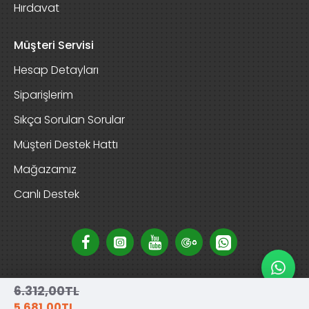
Hırdavat
Müşteri Servisi
Hesap Detayları
Siparişlerim
Sıkça Sorulan Sorular
Müşteri Destek Hattı
Mağazamız
Canlı Destek
6.312,00TL
5.681,00TL
Copyright © 2025, D-Garden Market, Tüm Hakları Saklıdır