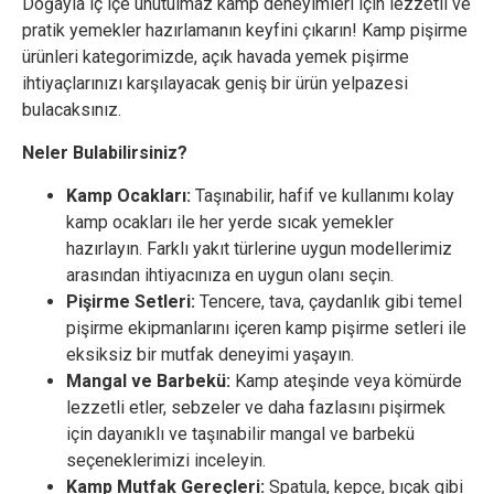
Doğayla iç içe unutulmaz kamp deneyimleri için lezzetli ve
pratik yemekler hazırlamanın keyfini çıkarın! Kamp pişirme
ürünleri kategorimizde, açık havada yemek pişirme
ihtiyaçlarınızı karşılayacak geniş bir ürün yelpazesi
bulacaksınız.
Neler Bulabilirsiniz?
Kamp Ocakları:
Taşınabilir, hafif ve kullanımı kolay
kamp ocakları ile her yerde sıcak yemekler
hazırlayın. Farklı yakıt türlerine uygun modellerimiz
arasından ihtiyacınıza en uygun olanı seçin.
Pişirme Setleri:
Tencere, tava, çaydanlık gibi temel
pişirme ekipmanlarını içeren kamp pişirme setleri ile
eksiksiz bir mutfak deneyimi yaşayın.
Mangal ve Barbekü:
Kamp ateşinde veya kömürde
lezzetli etler, sebzeler ve daha fazlasını pişirmek
için dayanıklı ve taşınabilir mangal ve barbekü
seçeneklerimizi inceleyin.
Kamp Mutfak Gereçleri:
Spatula, kepçe, bıçak gibi